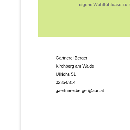
eigene Wohlfühloase zu 
Gärtnerei Berger
Kirchberg am Walde
Ullrichs 51
02854/314
gaertnerei.berger@aon.at