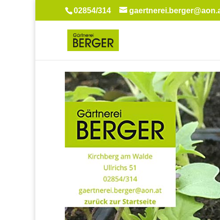
02854/314
gaertnerei.berger@aon.