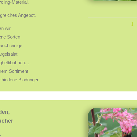
ling-Material.
ngreiches Angebot.
1
en wir
ene Sorten
 auch einige
gelsalat,
ghettibohnen….
erem Sortiment
chiedene Biodünger.
den,
ucher
.