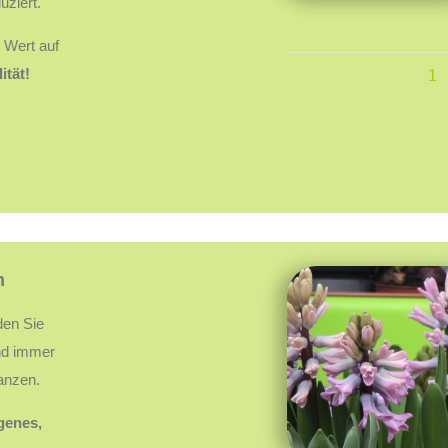
uziert.
 Wert auf
ität!
1
n
den Sie
nd immer
lanzen.
igenes,