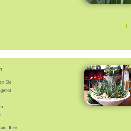
1
n
den Sie
ngebot
en
h.
bei, Ihre