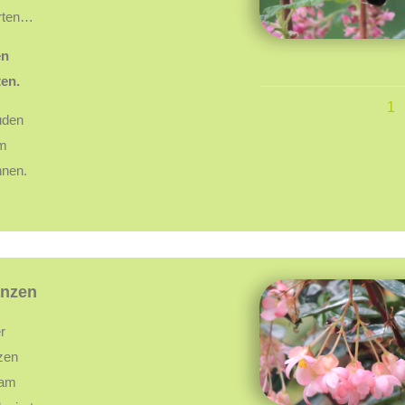
arten…
en
en.
1
uden
um
nnen.
anzen
r
zen
eam