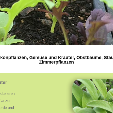
lkonpflanzen, Gemüse und Kräuter, Obstbäume, Staud
Zimmerpflanzen
ter
oduzieren
flanzen
oerde und